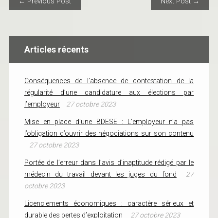
POST NAVIGATION
← Previous Post
Next Post →
Articles récents
Conséquences de l’absence de contestation de la
régularité d’une candidature aux élections par
l’employeur
27 octobre 2023
Mise en place d’une BDESE : L’employeur n’a pas
l’obligation d’ouvrir des négociations sur son contenu
27 octobre 2023
Portée de l’erreur dans l’avis d’inaptitude rédigé par le
médecin du travail devant les juges du fond
27
octobre 2023
Licenciements économiques : caractère sérieux et
durable des pertes d’exploitation
27 octobre 2023