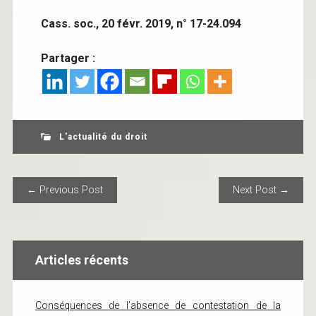
Cass. soc., 20 févr. 2019, n° 17-24.094
Partager :
L'actualité du droit
POST NAVIGATION
← Previous Post
Next Post →
Articles récents
Conséquences de l’absence de contestation de la