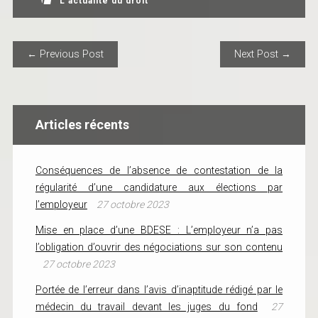
L'actualité du droit
POST NAVIGATION
← Previous Post
Next Post →
Articles récents
Conséquences de l’absence de contestation de la
régularité d’une candidature aux élections par
l’employeur
27 octobre 2023
Mise en place d’une BDESE : L’employeur n’a pas
l’obligation d’ouvrir des négociations sur son contenu
27 octobre 2023
Portée de l’erreur dans l’avis d’inaptitude rédigé par le
médecin du travail devant les juges du fond
27