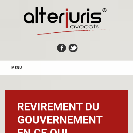
MAIN MENU
Skip
MENU
to
content
REVIREMENT DU
GOUVERNEMENT
EN CE QUI