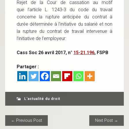
Rejet de la Cour de cassation au motif
que l’article L. 1243-3 du code du travail
concerne la rupture anticipée du contrat à
durée déterminée à l’initiative du salarié et non
la rupture du contrat de travail intervenue à
l’initiative de l’employeur.
Cass Soc 26 avril 2017, n°
15-21.196
, FSPB
Partager :
L'actualité du droit
POST NAVIGATION
← Previous Post
Next Post →