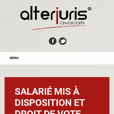
MAIN MENU
Skip
MENU
to
content
SALARIÉ MIS À
DISPOSITION ET
DROIT DE VOTE