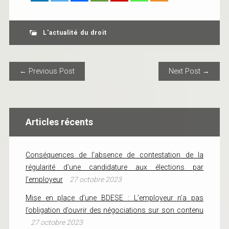
L'actualité du droit
POST NAVIGATION
← Previous Post
Next Post →
Articles récents
Conséquences de l’absence de contestation de la
régularité d’une candidature aux élections par
l’employeur
27 octobre 2023
Mise en place d’une BDESE : L’employeur n’a pas
l’obligation d’ouvrir des négociations sur son contenu
27 octobre 2023