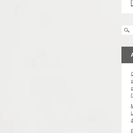
c
l
L
d