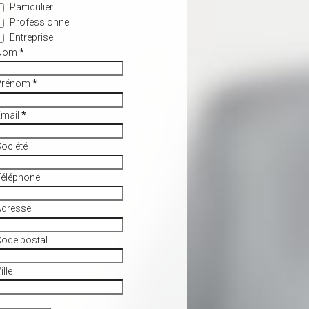
Particulier
Professionnel
Entreprise
Nom
*
Prénom
*
Email
*
ociété
Téléphone
Adresse
ode postal
ille