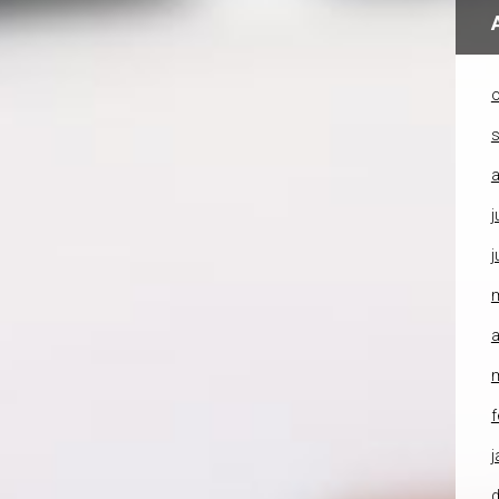
o
a
j
j
a
f
j