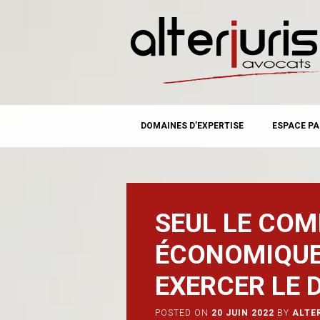
MAIN MENU
Skip
DOMAINES D’EXPERTISE
ESPACE PA
to
content
SEUL LE COM
ÉCONOMIQUE
EXERCER LE 
POSTED ON
20 JUIN 2022
BY
ALTE