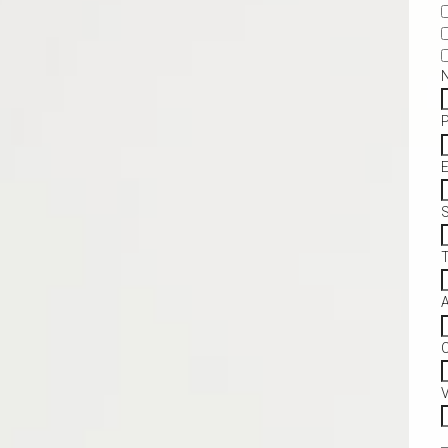
S
C
V