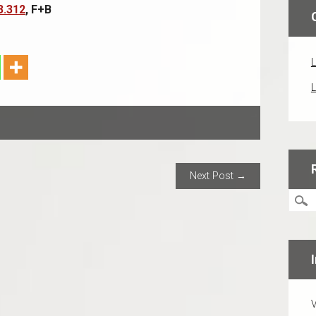
3.312
, F+B
L
L
ION
Next Post →
V