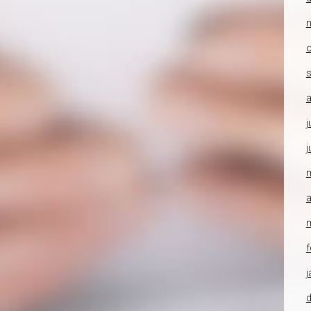
o
a
j
j
a
f
j