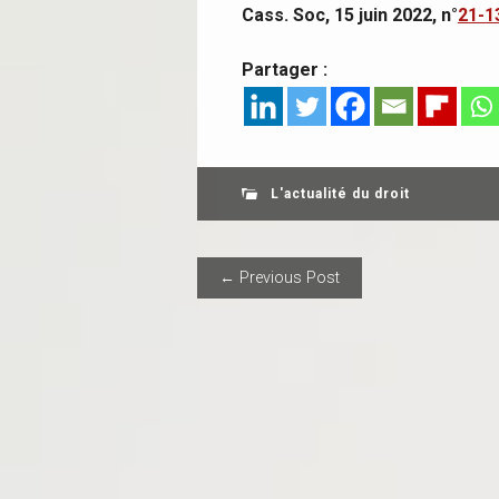
Cass. Soc, 15 juin 2022, n°
21-1
Partager :
L'actualité du droit
POST NAVIGAT
← Previous Post