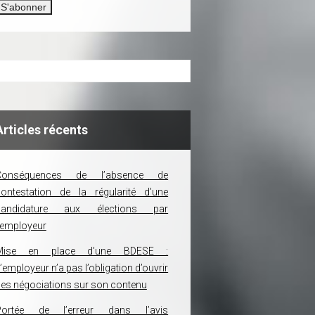
Articles récents
Conséquences de l’absence de
ontestation de la régularité d’une
candidature aux élections par
’employeur
Mise en place d’une BDESE :
’employeur n’a pas l’obligation d’ouvrir
es négociations sur son contenu
Portée de l’erreur dans l’avis