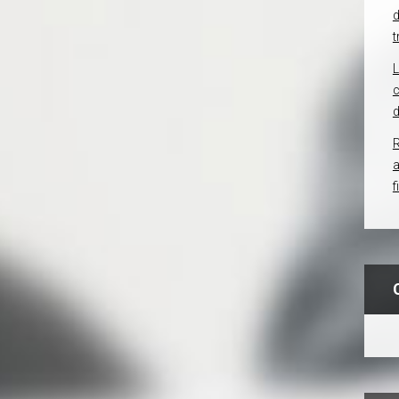
d
t
c
d
R
f