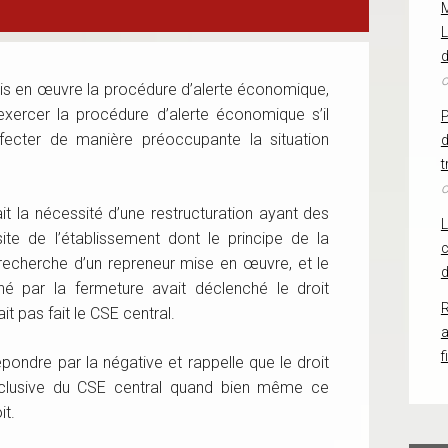
L
d
o
mis en œuvre la procédure d’alerte économique,
exercer la procédure d’alerte économique s’il
affecter de manière préoccupante la situation
d
t
o
it la nécessité d’une restructuration ayant des
ite de l’établissement dont le principe de la
c
 recherche d’un repreneur mise en œuvre, et le
d
é par la fermeture avait déclenché le droit
R
t pas fait le CSE central.
f
pondre par la négative et rappelle que le droit
exclusive du CSE central quand bien même ce
oit.