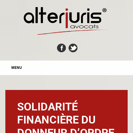
MAIN MENU
Skip
MENU
to
content
SOLIDARITÉ
FINANCIÈRE DU
DONNEUR D’ORDRE