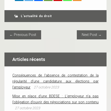
L'actualité du droit
POST NAVIGATION
← Previous Post
Next Post →
Articles récents
Conséquences de l’absence de contestation de la
régularité d’une candidature aux élections par
l’employeur
27 octobre 2023
Mise en place d’une BDESE : L’employeur n’a pas
l’obligation d’ouvrir des négociations sur son contenu
27 octobre 2023