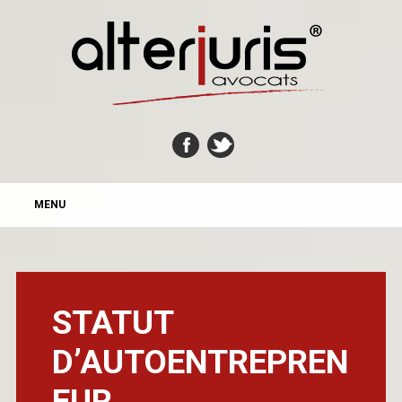
MAIN MENU
Skip
MENU
to
content
STATUT
D’AUTOENTREPREN
EUR