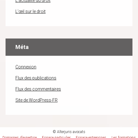
L'actualité du droit
L'œil sur le droit
Méta
Connexion
Flux des publications
Flux des commentaires
Site de WordPress-FR
© Alterjuris avocats
Domaines d’expertise
Espace particulier
Espace entreprises
Les formations