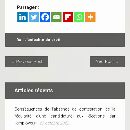
Partager :
L'actualité du droit
POST NAVIGATION
← Previous Post
Next Post →
Articles récents
Conséquences de l’absence de contestation de la
régularité d’une candidature aux élections par
l’employeur
27 octobre 2023