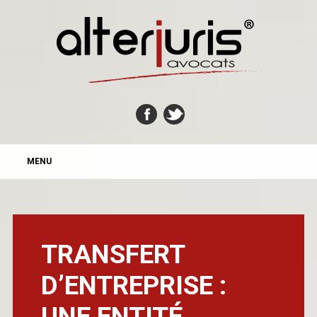
MAIN MENU
Skip
MENU
to
content
TRANSFERT
D’ENTREPRISE :
UNE ENTITÉ