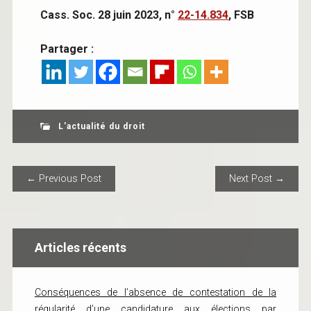
Cass. Soc. 28 juin 2023, n°
22-14.834
, FSB
Partager :
L'actualité du droit
POST NAVIGATION
← Previous Post
Next Post →
Articles récents
Conséquences de l’absence de contestation de la
régularité d’une candidature aux élections par