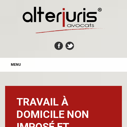
MAIN MENU
Skip
MENU
to
content
TRAVAIL À
DOMICILE NON
IMPOSÉ ET