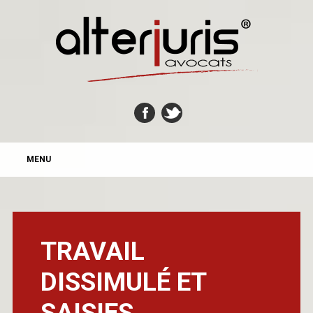
MAIN MENU
Skip
MENU
to
content
TRAVAIL
DISSIMULÉ ET
SAISIES