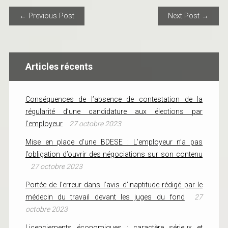
POST NAVIGATION
← Previous Post
Next Post →
Articles récents
Conséquences de l’absence de contestation de la
régularité d’une candidature aux élections par
l’employeur
27 octobre 2023
Mise en place d’une BDESE : L’employeur n’a pas
l’obligation d’ouvrir des négociations sur son contenu
27 octobre 2023
Portée de l’erreur dans l’avis d’inaptitude rédigé par le
médecin du travail devant les juges du fond
27
octobre 2023
Licenciements économiques : caractère sérieux et