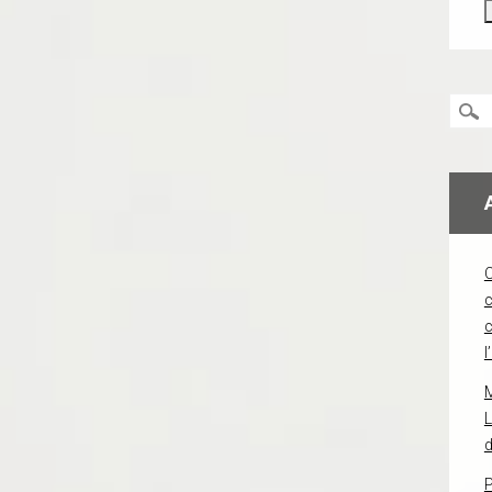
c
l
L
d