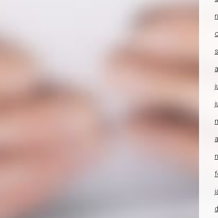
o
a
j
j
a
f
j