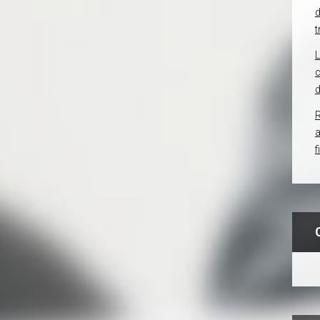
d
t
c
d
R
f