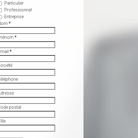
Particulier
Professionnel
Entreprise
Nom
*
Prénom
*
Email
*
ociété
Téléphone
Adresse
ode postal
ille