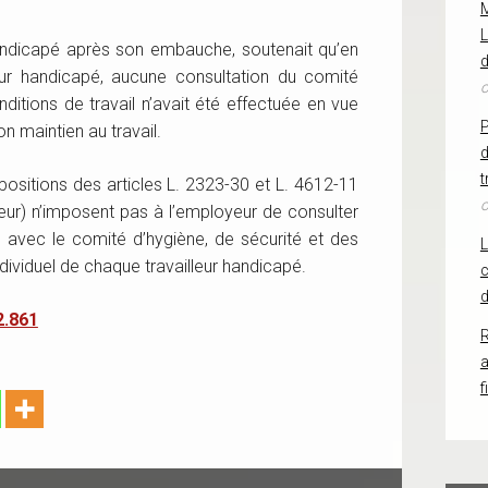
L
 handicapé après son embauche, soutenait qu’en
d
leur handicapé, aucune consultation du comité
o
nditions de travail n’avait été effectuée en vue
n maintien au travail.
d
t
spositions des articles L. 2323-30 et L. 4612-11
o
ueur) n’imposent pas à l’employeur de consulter
on avec le comité d’hygiène, de sécurité et des
individuel de chaque travailleur handicapé.
c
d
2.861
R
f