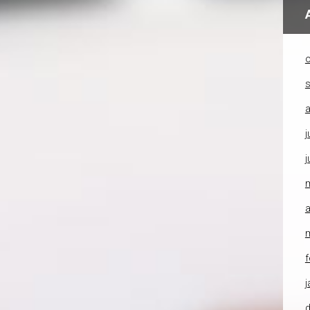
o
a
j
j
a
f
j