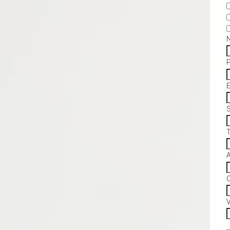
S
C
V