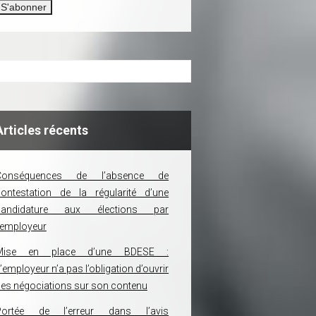
Articles récents
Conséquences de l’absence de
ontestation de la régularité d’une
candidature aux élections par
’employeur
Mise en place d’une BDESE :
’employeur n’a pas l’obligation d’ouvrir
es négociations sur son contenu
Portée de l’erreur dans l’avis