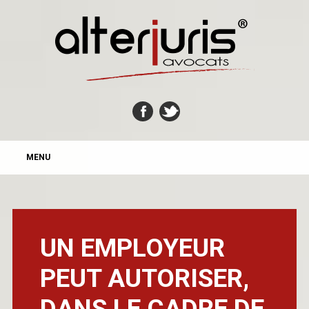
MAIN MENU
Skip
MENU
to
content
UN EMPLOYEUR
PEUT AUTORISER,
DANS LE CADRE DE