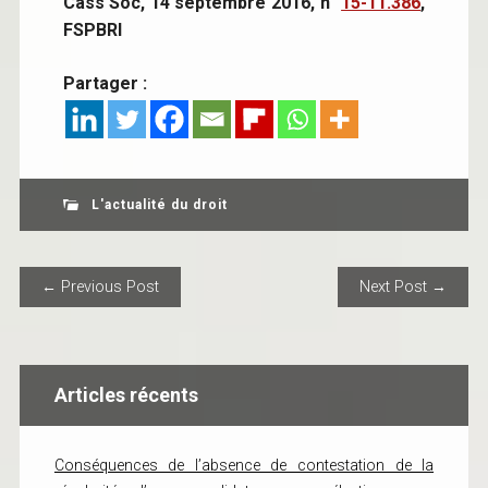
Cass Soc, 14 septembre 2016, n°
15-11.386
,
FSPBRI
Partager :
L'actualité du droit
POST NAVIGATION
← Previous Post
Next Post →
Articles récents
Conséquences de l’absence de contestation de la