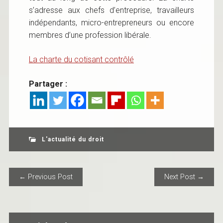
s’adresse aux chefs d’entreprise, travailleurs
indépendants, micro-entrepreneurs ou encore
membres d’une profession libérale.
La charte du cotisant contrôlé
Partager :
L'actualité du droit
POST NAVIGATION
← Previous Post
Next Post →