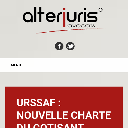
MAIN MENU
Skip
MENU
to
content
URSSAF :
NOUVELLE CHARTE
DU COTISANT