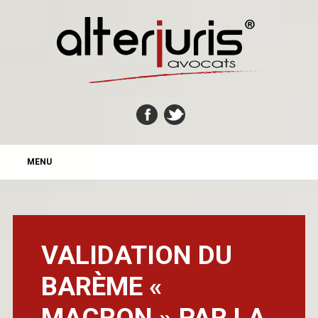
MAIN MENU
Skip
MENU
to
content
VALIDATION DU
BARÈME «
MACRON » PAR LA