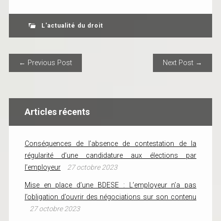
L'actualité du droit
POST NAVIGATION
← Previous Post
Next Post →
Articles récents
Conséquences de l’absence de contestation de la
régularité d’une candidature aux élections par
l’employeur
27 octobre 2023
Mise en place d’une BDESE : L’employeur n’a pas
l’obligation d’ouvrir des négociations sur son contenu
27 octobre 2023