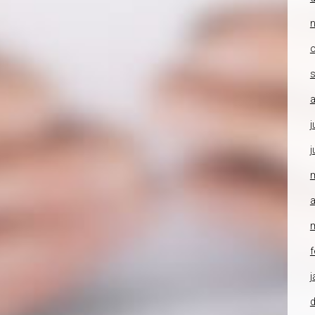
o
a
j
j
a
f
j