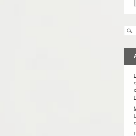
c
l
L
d