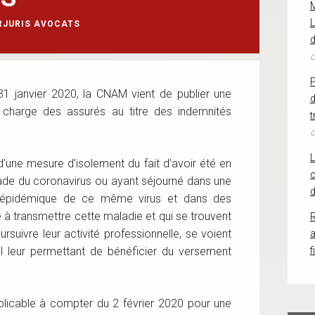
L
RJURIS AVOCATS
d
o
1 janvier 2020, la CNAM vient de publier une
d
en charge des assurés au titre des indemnités
t
o
 d’une mesure d’isolement du fait d’avoir été en
c
de du coronavirus ou ayant séjourné dans une
d
 épidémique de ce même virus et dans des
e à transmettre cette maladie et qui se trouvent
R
ursuivre leur activité professionnelle, se voient
ail leur permettant de bénéficier du versement
f
pplicable à compter du 2 février 2020 pour une