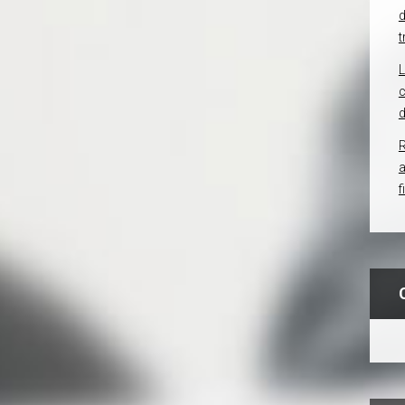
d
t
c
d
R
f