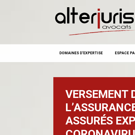
MAIN MENU
Skip
DOMAINES D’EXPERTISE
ESPACE PA
to
content
VERSEMENT D
L’ASSURANC
ASSURÉS EX
CORONAVIRU