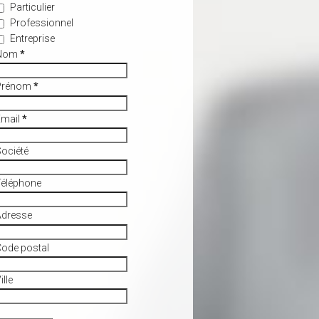
Particulier
Professionnel
Entreprise
Nom
*
Prénom
*
Email
*
ociété
Téléphone
Adresse
ode postal
ille