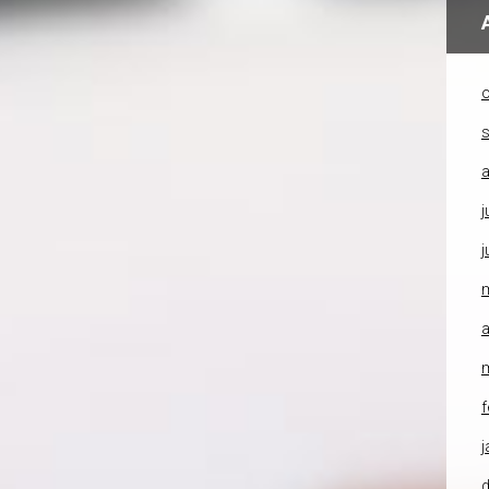
o
a
j
j
a
f
j