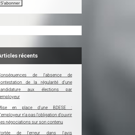
Articles récents
Conséquences de l’absence de
ontestation de la régularité d’une
candidature aux élections par
’employeur
Mise en place d’une BDESE :
’employeur n’a pas l’obligation d’ouvrir
es négociations sur son contenu
Portée de l’erreur dans l’avis