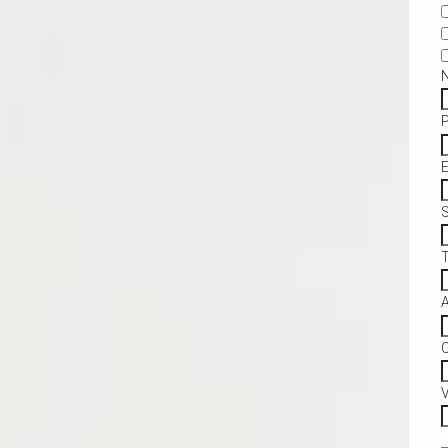
S
C
V