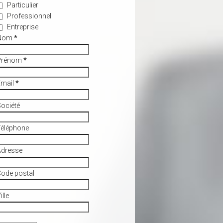
Particulier
Professionnel
Entreprise
Nom
*
Prénom
*
Email
*
ociété
Téléphone
Adresse
ode postal
ille