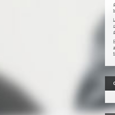
d
t
c
d
R
f