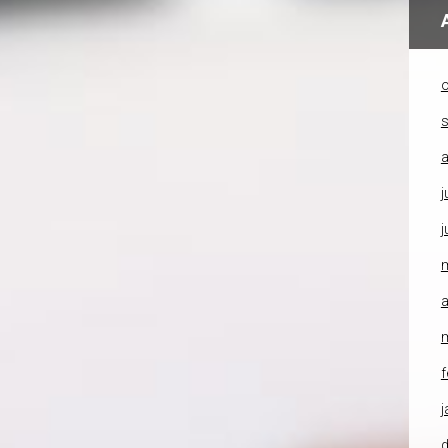
o
a
j
j
a
f
j