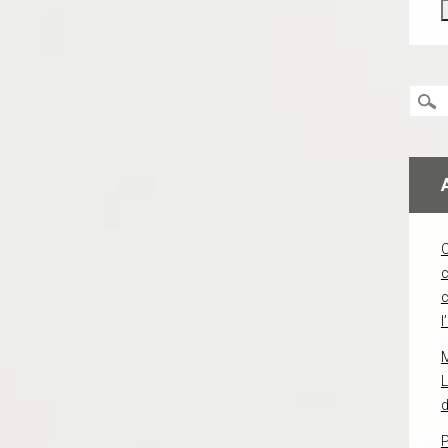
c
l
L
d