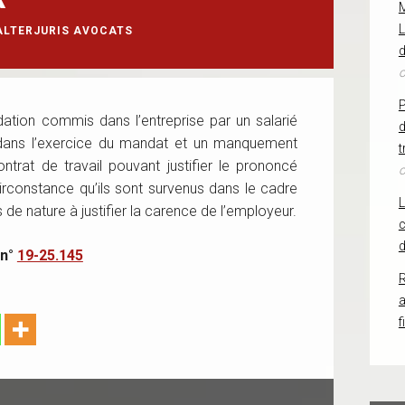
L
ALTERJURIS AVOCATS
d
o
idation commis dans l’entreprise par un salarié
d
 dans l’exercice du mandat et un manquement
t
ntrat de travail pouvant justifier le prononcé
o
 circonstance qu’ils sont survenus dans le cadre
 de nature à justifier la carence de l’employeur.
c
d
 n°
19-25.145
R
f