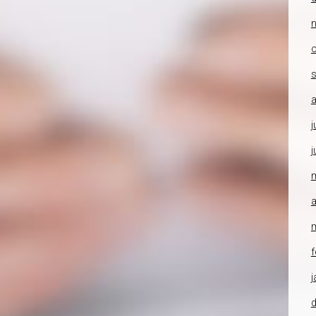
o
a
j
j
a
f
j