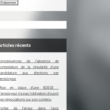
Articles récents
Conséquences de l’absence de
ontestation de la régularité d’une
candidature aux élections par
’employeur
Mise en place d’une BDESE :
’employeur n’a pas l’obligation d’ouvrir
es négociations sur son contenu
Portée de l’erreur dans l’avis