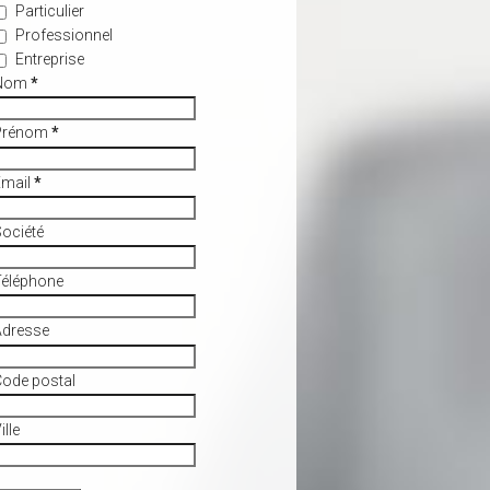
Particulier
Professionnel
Entreprise
Nom
*
Prénom
*
Email
*
ociété
Téléphone
Adresse
ode postal
ille