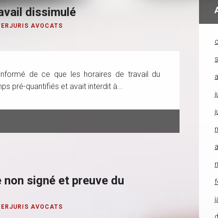
avail dissimulé
TERJURIS AVOCATS
o
 informé de ce que les horaires de travail du
a
s pré-quantifiés et avait interdit à...
j
j
a
 non signé et preuve du
f
j
TERJURIS AVOCATS