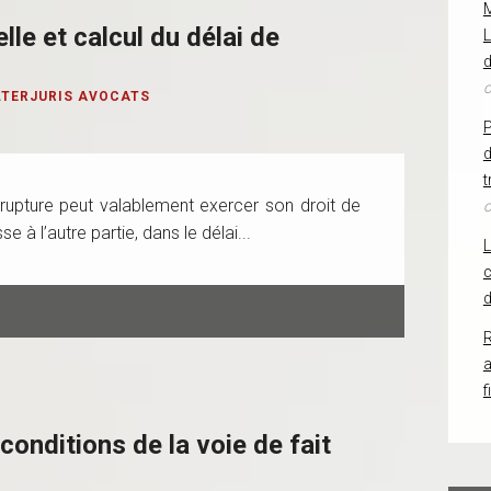
le et calcul du délai de
L
d
o
LTERJURIS AVOCATS
d
t
rupture peut valablement exercer son droit de
o
e à l’autre partie, dans le délai...
c
d
R
f
conditions de la voie de fait