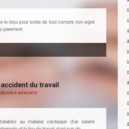
o
ue le reçu pour solde de tout compte non signé
du paiement...
a
j
j
a
accident du travail
TERJURIS AVOCATS
f
j
alables au malaise cardiaque d’un salarié
omicile et le lieu de travail, n’est pas de...