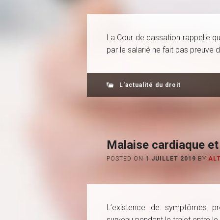
La Cour de cassation rappelle q
par le salarié ne fait pas preuve 
L'actualité du droit
Malaise cardiaque et 
POSTED ON
1 JUILLET 2019
BY
AL
L’existence de symptômes pré
survenu pendant le trajet entre le d