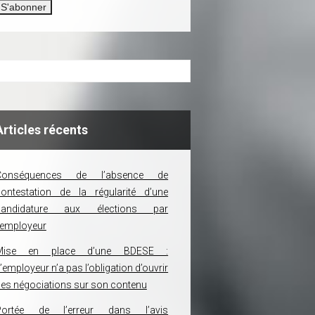
Articles récents
Conséquences de l’absence de
ontestation de la régularité d’une
candidature aux élections par
’employeur
Mise en place d’une BDESE :
’employeur n’a pas l’obligation d’ouvrir
es négociations sur son contenu
Portée de l’erreur dans l’avis