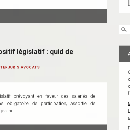
itif législatif : quid de
LTERJURIS AVOCATS
c
l
égislatif prévoyant en faveur des salariés de
e obligatoire de participation, assortie de
es, ne...
L
d