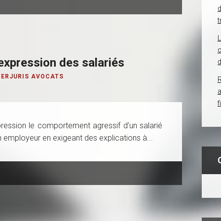
d
t
c
’expression des salariés
d
TERJURIS AVOCATS
R
f
pression le comportement agressif d’un salarié
n employeur en exigeant des explications à...