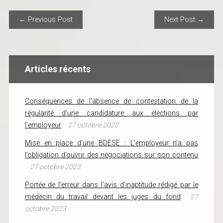
POST NAVIGATION
← Previous Post
Next Post →
Articles récents
Conséquences de l’absence de contestation de la
régularité d’une candidature aux élections par
l’employeur
27 octobre 2023
Mise en place d’une BDESE : L’employeur n’a pas
l’obligation d’ouvrir des négociations sur son contenu
27 octobre 2023
Portée de l’erreur dans l’avis d’inaptitude rédigé par le
médecin du travail devant les juges du fond
27
octobre 2023