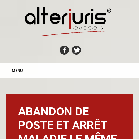
MAIN MENU
Skip
MENU
to
content
ABANDON DE
POSTE ET ARRÊT
MALADIE LE MÊME