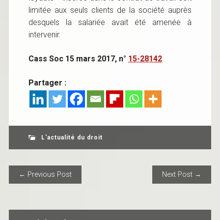
limitée aux seuls clients de la société auprès
desquels la salariée avait été amenée à
intervenir.
Cass Soc 15 mars 2017, n°
15-28142
Partager :
L'actualité du droit
POST NAVIGATION
← Previous Post
Next Post →