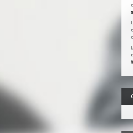
d
t
c
d
R
f