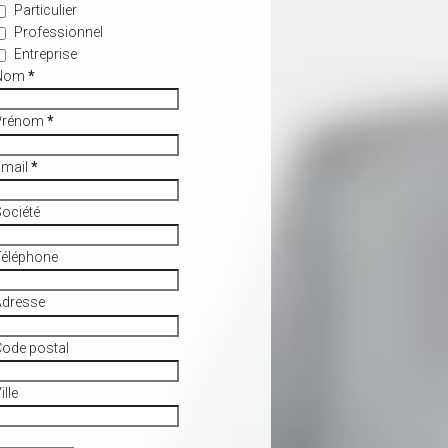
Particulier
Professionnel
Entreprise
Nom
*
Prénom
*
Email
*
ociété
Téléphone
Adresse
ode postal
ille