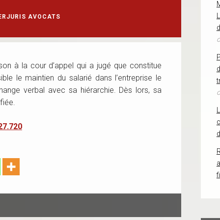
L
ERJURIS AVOCATS
d
o
on à la cour d’appel qui a jugé que constitue
d
le le maintien du salarié dans l’entreprise le
t
hange verbal avec sa hiérarchie. Dès lors, sa
o
fiée.
c
27.720
d
R
f