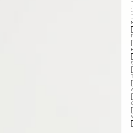
S
C
V