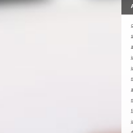
o
a
j
j
a
f
j