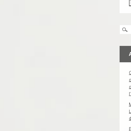
c
l
L
d