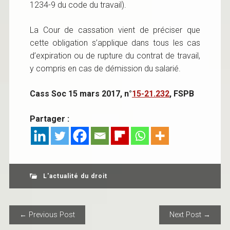
1234-9 du code du travail).
La Cour de cassation vient de préciser que
cette obligation s’applique dans tous les cas
d’expiration ou de rupture du contrat de travail,
y compris en cas de démission du salarié.
Cass Soc 15 mars 2017, n°
15-21.232
, FSPB
Partager :
L'actualité du droit
POST NAVIGATION
← Previous Post
Next Post →