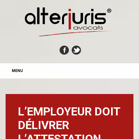
MAIN MENU
Skip
MENU
to
content
L’EMPLOYEUR DOIT
DÉLIVRER
L’ATTESTATION