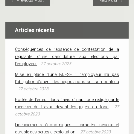
POST NAVIGATION
← Previous Post
Next Post →
Articles récents
Conséquences de l’absence de contestation de la
régularité d’une candidature aux élections par
l’employeur
27 octobre 2023
Mise en place d’une BDESE : L’employeur n’a pas
l’obligation d’ouvrir des négociations sur son contenu
27 octobre 2023
Portée de l’erreur dans l’avis d’inaptitude rédigé par le
médecin du travail devant les juges du fond
27
octobre 2023
Licenciements économiques : caractère sérieux et
durable des pertes d’exploitation
27 octobre 2023