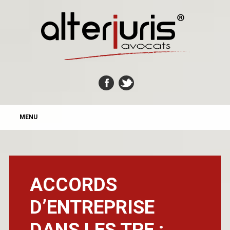
MAIN MENU
Skip
MENU
to
content
ACCORDS
D’ENTREPRISE
DANS LES TPE :