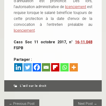
d’annulation est prononcé. Dès lors,
l’autorisation administrative de
licenciement
est
requise lorsque le salarié bénéficie toujours de
cette protection à la date d’envoi de la
convocation à l’entretien préalable au
licenciement
.
Cass Soc 11 octobre 2017, n°
16-11.048
FSPB
Partager :
L'œil sur le droit
POST NAVIGATION
← Previous Post
Next Post →