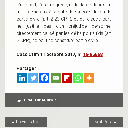
d’une part, n’est ni agréée, ni déclarée depuis au
moins cinq ans à la date de sa constitution de
partie civile (art 2-23 CPP), et qui d’autre part,
ne justifie pas d’un préjudice personnel
directement causé par les délits poursuivis (art
2 CPP), ne peut se constituer partie civile.
Cass Crim 11 octobre 2017, n°
16-86868
Partager :
L'œil sur le droit
POST NAVIGATION
← Previous Post
Next Post →