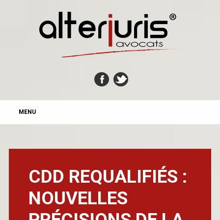
MAIN MENU
Skip
MENU
to
content
CDD REQUALIFIÉS :
NOUVELLES
PRÉCISIONS DE LA