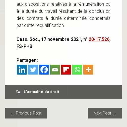
aux dispositions relatives à la rémunération ou
à la durée du travail résultant de la conclusion
des contrats à durée déterminée concernés
par cette requalification.
Cass. Soc., 17 novembre 2021, n°
20-17.526
,
FS-P+B
Partager :
L'actualité du droit
POST NAVIGATION
← Previous Post
Next Post →