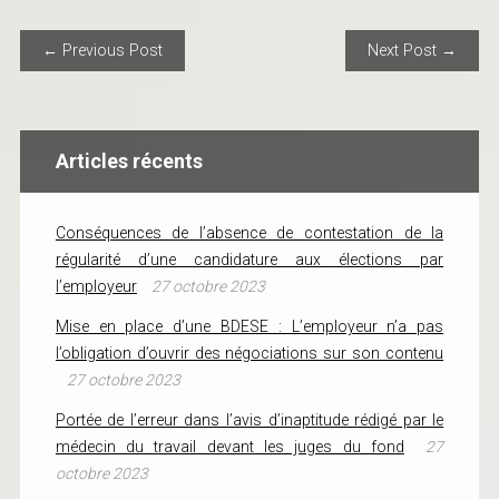
POST NAVIGATION
← Previous Post
Next Post →
Articles récents
Conséquences de l’absence de contestation de la
régularité d’une candidature aux élections par
l’employeur
27 octobre 2023
Mise en place d’une BDESE : L’employeur n’a pas
l’obligation d’ouvrir des négociations sur son contenu
27 octobre 2023
Portée de l’erreur dans l’avis d’inaptitude rédigé par le
médecin du travail devant les juges du fond
27
octobre 2023