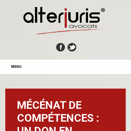
MAIN MENU
Skip
MENU
to
content
MÉCÉNAT DE
COMPÉTENCES :
UN DON EN