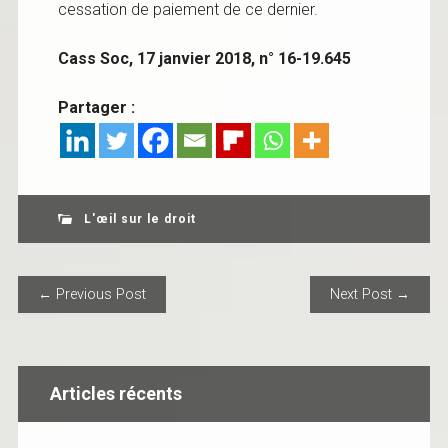
cessation de paiement de ce dernier.
Cass Soc, 17 janvier 2018, n° 16-19.645
Partager :
L'œil sur le droit
POST NAVIGATION
← Previous Post
Next Post →
Articles récents