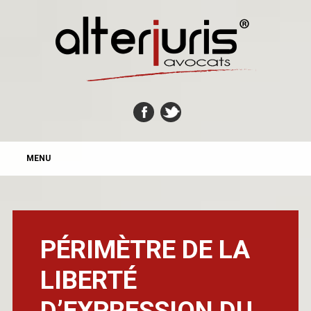
MAIN MENU
Skip
MENU
to
content
PÉRIMÈTRE DE LA
LIBERTÉ
D’EXPRESSION DU