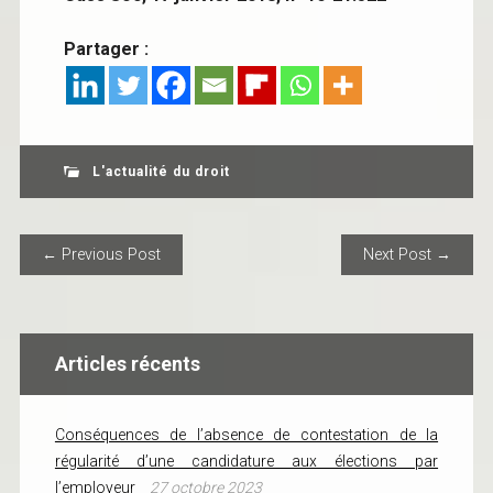
Partager :
L'actualité du droit
POST NAVIGATION
← Previous Post
Next Post →
Articles récents
Conséquences de l’absence de contestation de la
régularité d’une candidature aux élections par
l’employeur
27 octobre 2023