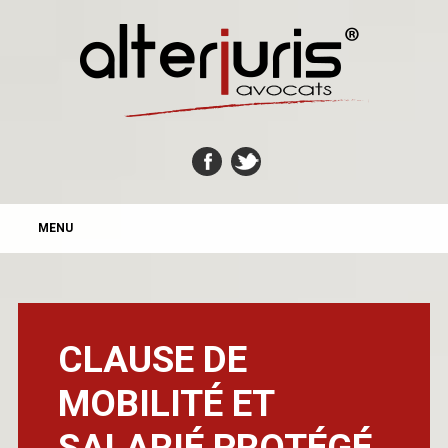
MAIN MENU
Skip
MENU
to
content
CLAUSE DE
MOBILITÉ ET
SALARIÉ PROTÉGÉ