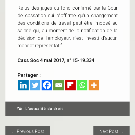
Refus des juges du fond confirmé par la Cour
de cassation qui réaffirme qu’un changement
des conditions de travail peut être imposé au
salarié qui, au moment de la notification de la
décision de l’employeur, n’est investi d’aucun
mandat représentatif.
Cass Soc 4 mai 2017, n° 15-19.334
Partager :
L'actualité du droit
POST NAVIGATION
← Previous Post
Next Post →