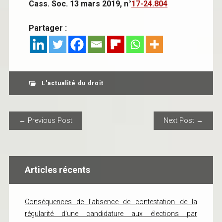
Cass. Soc. 13 mars 2019, n°
17-24.804
Partager :
L'actualité du droit
POST NAVIGATION
← Previous Post
Next Post →
Articles récents
Conséquences de l’absence de contestation de la
régularité d’une candidature aux élections par