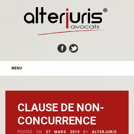
MAIN MENU
Skip
MENU
to
content
CLAUSE DE NON-
CONCURRENCE
POSTED ON
27 MARS 2019
BY
ALTERJURIS