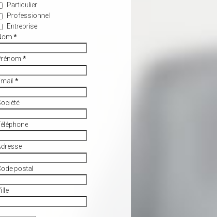
Particulier
Professionnel
Entreprise
Nom
*
Prénom
*
Email
*
ociété
Téléphone
Adresse
ode postal
ille