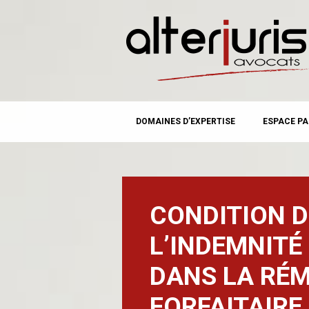
MAIN MENU
Skip
DOMAINES D’EXPERTISE
ESPACE PA
to
content
CONDITION D
L’INDEMNITÉ
DANS LA RÉ
FORFAITAIRE