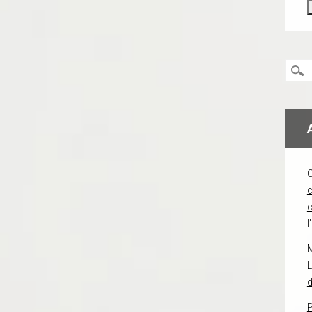
c
l
L
d