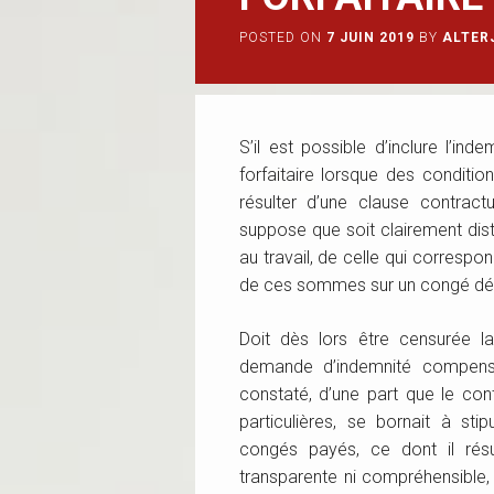
POSTED ON
7 JUIN 2019
BY
ALTER
S’il est possible d’inclure l’i
forfaitaire lorsque des conditions
résulter d’une clause contract
suppose que soit clairement dis
au travail, de celle qui correspo
de ces sommes sur un congé déte
Doit dès lors être censurée l
demande d’indemnité compensa
constaté, d’une part que le cont
particulières, se bornait à sti
congés payés, ce dont il résul
transparente ni compréhensible, d