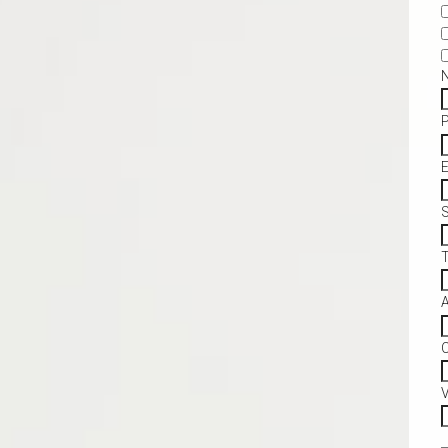
S
C
V