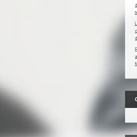
d
t
c
d
R
f