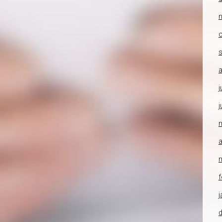
o
a
j
j
a
f
j