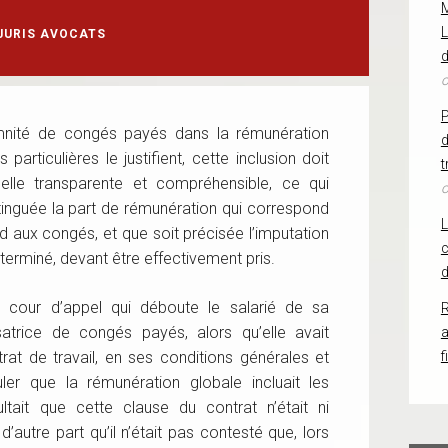
L
JURIS AVOCATS
d
o
ndemnité de congés payés dans la rémunération
d
 particulières le justifient, cette inclusion doit
t
uelle transparente et compréhensible, ce qui
o
tinguée la part de rémunération qui correspond
nd aux congés, et que soit précisée l’imputation
c
rminé, devant être effectivement pris.
d
a cour d’appel qui déboute le salarié de sa
R
trice de congés payés, alors qu’elle avait
rat de travail, en ses conditions générales et
f
puler que la rémunération globale incluait les
tait que cette clause du contrat n’était ni
’autre part qu’il n’était pas contesté que, lors