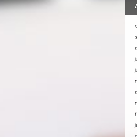
o
a
j
j
a
f
j