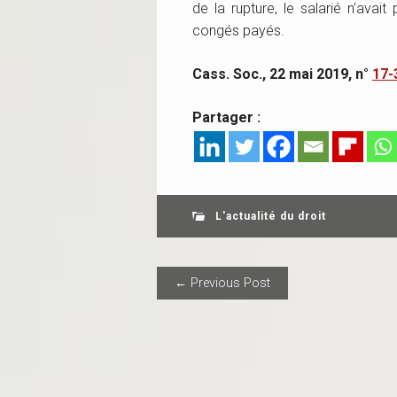
de la rupture, le salarié n’avai
congés payés.
Cass. Soc., 22 mai 2019, n°
17-
Partager :
L'actualité du droit
POST NAVIGAT
← Previous Post