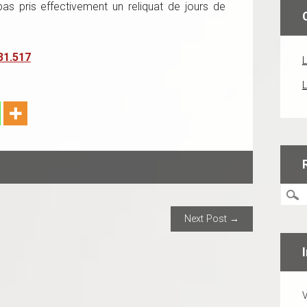
t pas pris effectivement un reliquat de jours de
31.517
L
L
ION
Next Post →
V