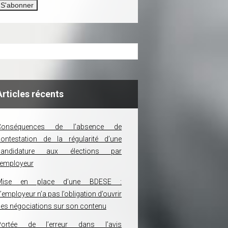
Articles récents
Conséquences de l’absence de
ontestation de la régularité d’une
candidature aux élections par
’employeur
Mise en place d’une BDESE :
’employeur n’a pas l’obligation d’ouvrir
es négociations sur son contenu
Portée de l’erreur dans l’avis