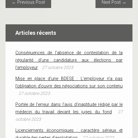
POST NAVIGATION
← Previous Post
Next Post →
Articles récents
Conséquences de l’absence de contestation de la
régularité d’une candidature aux élections par
l’employeur
27 octobre 2023
Mise en place d’une BDESE : L’employeur n’a pas
l’obligation d’ouvrir des négociations sur son contenu
27 octobre 2023
Portée de l’erreur dans l’avis d’inaptitude rédigé par le
médecin du travail devant les juges du fond
27
octobre 2023
Licenciements économiques : caractère sérieux et
durable des pertes d’exploitation
27 octobre 2023