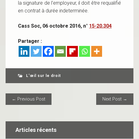
la signature de l’employeur, il doit être requalifié
en contrat à durée indeterminée.
Cass Soc, 06 octobre 2016, n°
15-20.304
Partager :
L'œil sur le droit
POST NAVIGATION
← Previous Post
Next Post →
Articles récents