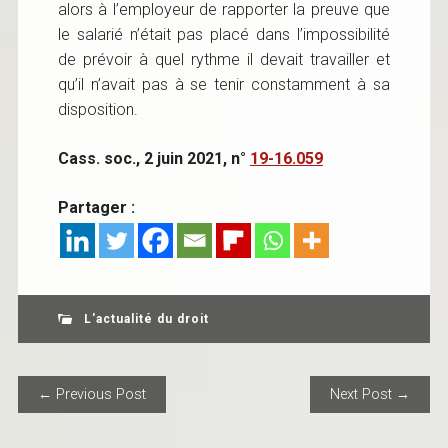
alors à l’employeur de rapporter la preuve que
le salarié n’était pas placé dans l’impossibilité
de prévoir à quel rythme il devait travailler et
qu’il n’avait pas à se tenir constamment à sa
disposition.
Cass. soc., 2 juin 2021, n°
19-16.059
Partager :
L'actualité du droit
POST NAVIGATION
← Previous Post
Next Post →