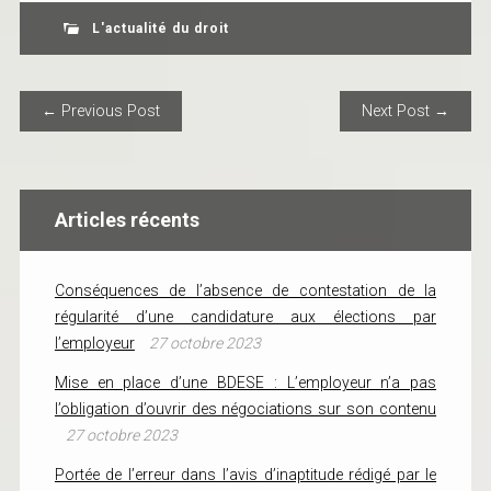
L'actualité du droit
POST NAVIGATION
← Previous Post
Next Post →
Articles récents
Conséquences de l’absence de contestation de la
régularité d’une candidature aux élections par
l’employeur
27 octobre 2023
Mise en place d’une BDESE : L’employeur n’a pas
l’obligation d’ouvrir des négociations sur son contenu
27 octobre 2023
Portée de l’erreur dans l’avis d’inaptitude rédigé par le