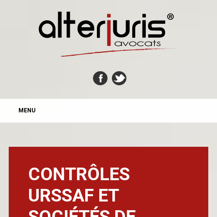
MAIN MENU
Skip
MENU
to
content
CONTRÔLES
URSSAF ET
SOCIÉTÉS DE