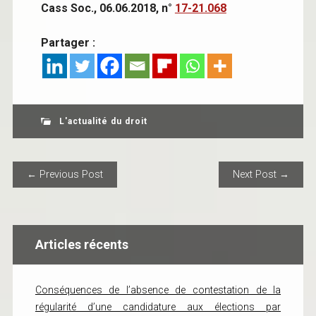
Cass Soc., 06.06.2018, n°
17-21.068
Partager :
L'actualité du droit
POST NAVIGATION
← Previous Post
Next Post →
Articles récents
Conséquences de l’absence de contestation de la
régularité d’une candidature aux élections par