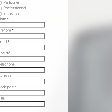
Particulier
Professionnel
Entreprise
Nom
*
Prénom
*
Email
*
ociété
Téléphone
Adresse
ode postal
ille