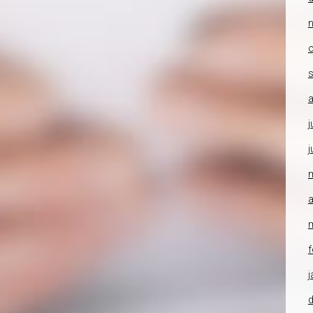
o
a
j
j
a
f
j