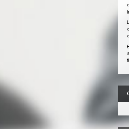
d
t
c
d
R
f