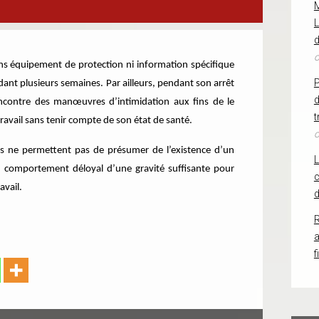
L
d
o
ans équipement de protection ni information spécifique
ant plusieurs semaines. Par ailleurs, pendant son arrêt
d
encontre des manœuvres d’intimidation aux fins de le
t
ravail sans tenir compte de son état de santé.
o
tes ne permettent pas de présumer de l’existence d’un
n comportement déloyal d’une gravité suffisante pour
c
avail.
d
R
f