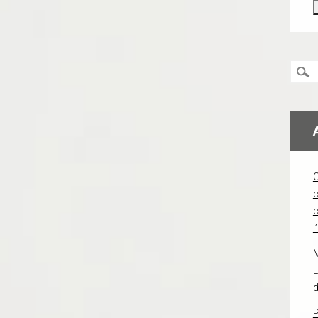
c
l
L
d