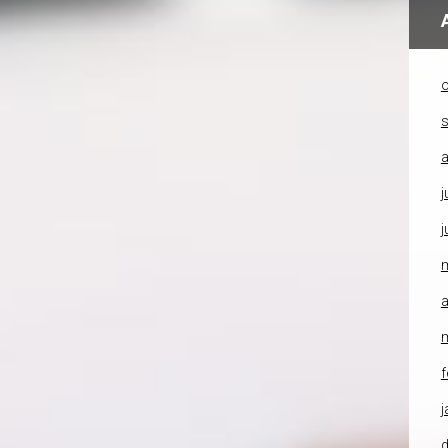
o
a
j
j
a
f
j