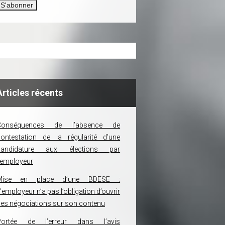
Articles récents
Conséquences de l’absence de
ontestation de la régularité d’une
candidature aux élections par
’employeur
Mise en place d’une BDESE :
’employeur n’a pas l’obligation d’ouvrir
es négociations sur son contenu
Portée de l’erreur dans l’avis