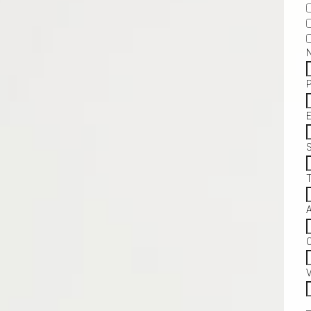
S
C
V