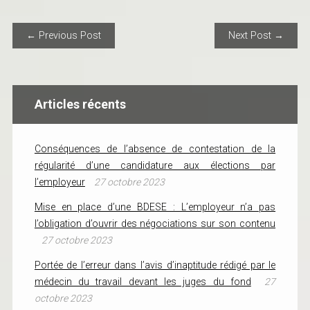
POST NAVIGATION
← Previous Post
Next Post →
Articles récents
Conséquences de l’absence de contestation de la
régularité d’une candidature aux élections par
l’employeur
27 octobre 2023
Mise en place d’une BDESE : L’employeur n’a pas
l’obligation d’ouvrir des négociations sur son contenu
27 octobre 2023
Portée de l’erreur dans l’avis d’inaptitude rédigé par le
médecin du travail devant les juges du fond
27
octobre 2023