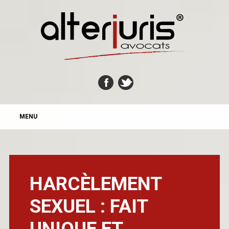
MAIN MENU
Skip
MENU
to
content
HARCÈLEMENT
SEXUEL : FAIT
UNIQUE ET