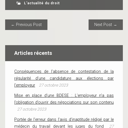
L'actualité du droit
POST NAVIGATION
← Previous Post
Next Post →
Articles récents
Conséquences de l’absence de contestation de la
régularité d’une candidature aux élections par
l’employeur
27 octobre 2023
Mise en place d’une BDESE : L’employeur n’a pas
l’obligation d’ouvrir des négociations sur son contenu
27 octobre 2023
Portée de l’erreur dans l’avis d’inaptitude rédigé par le
médecin du travail devant les juges du fond
27