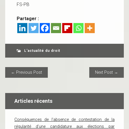
FS-PB
Partager :
L'actualité du droit
POST NAVIGATION
← Previous Post
Next Post →
Articles récents
Conséquences de l’absence de contestation de la
régularité d’une candidature aux élections par