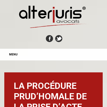
MAIN MENU
Skip
MENU
to
content
LA PROCÉDURE
PRUD’HOMALE DE
LA PRISE D’ACTE