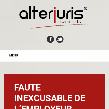
MAIN MENU
Skip
MENU
to
content
FAUTE
INEXCUSABLE DE
L’EMPLOYEUR