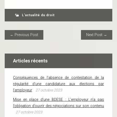
L'actualité du droit
POST NAVIGATION
← Previous Post
Next Post →
Articles récents
Conséquences de l’absence de contestation de la
régularité d’une candidature aux élections par
l’employeur
27 octobre 2023
Mise en place d’une BDESE : L’employeur n’a pas
l’obligation d’ouvrir des négociations sur son contenu
27 octobre 2023