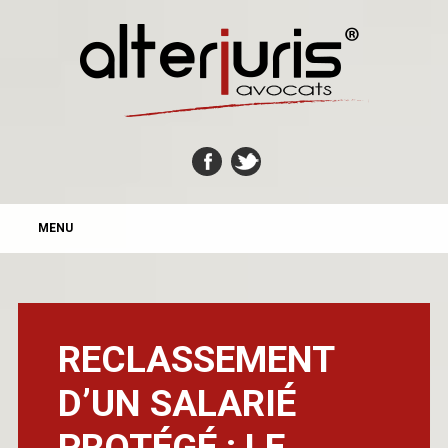
MAIN MENU
Skip
MENU
to
content
RECLASSEMENT
D’UN SALARIÉ
PROTÉGÉ : LE