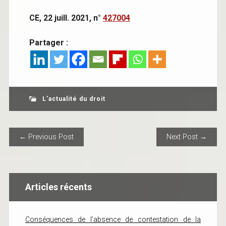
CE, 22 juill. 2021, n°
427004
Partager :
L'actualité du droit
POST NAVIGATION
← Previous Post
Next Post →
Articles récents
Conséquences de l’absence de contestation de la