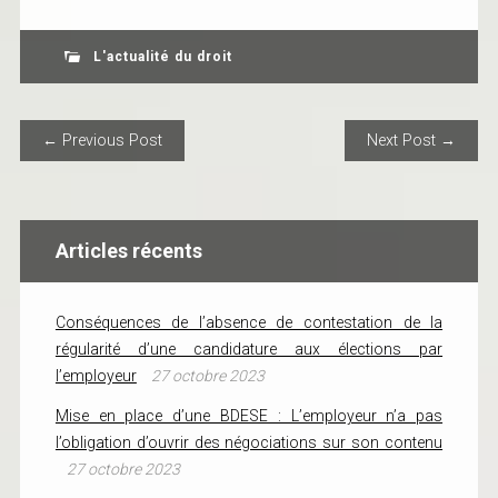
L'actualité du droit
POST NAVIGATION
← Previous Post
Next Post →
Articles récents
Conséquences de l’absence de contestation de la
régularité d’une candidature aux élections par
l’employeur
27 octobre 2023
Mise en place d’une BDESE : L’employeur n’a pas
l’obligation d’ouvrir des négociations sur son contenu
27 octobre 2023