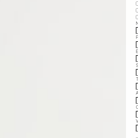
S
C
V