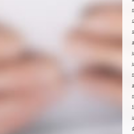
o
a
j
j
a
f
j