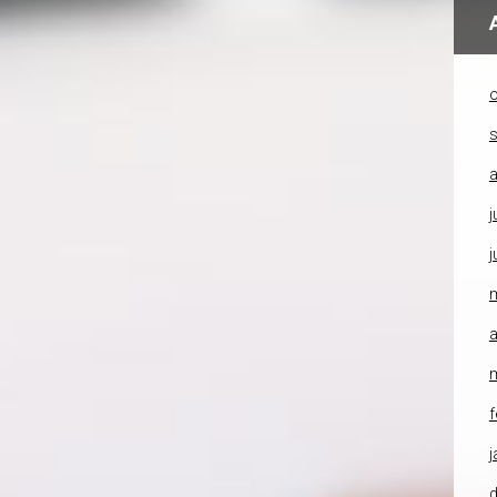
o
a
j
j
a
f
j