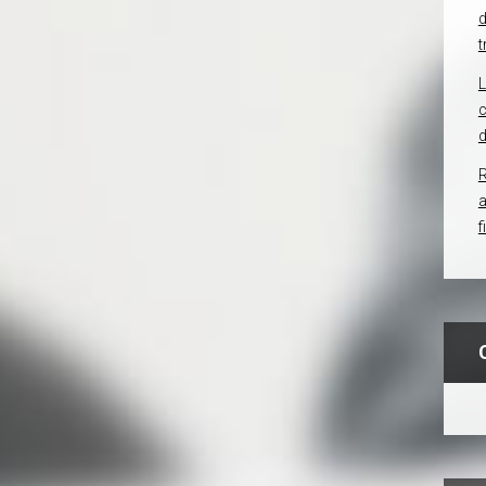
d
t
c
d
R
f