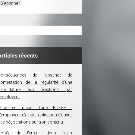
Articles récents
Conséquences de l’absence de
ontestation de la régularité d’une
candidature aux élections par
’employeur
Mise en place d’une BDESE :
’employeur n’a pas l’obligation d’ouvrir
es négociations sur son contenu
Portée de l’erreur dans l’avis