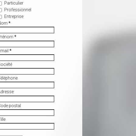
Particulier
Professionnel
Entreprise
Nom
*
Prénom
*
Email
*
ociété
Téléphone
Adresse
ode postal
ille