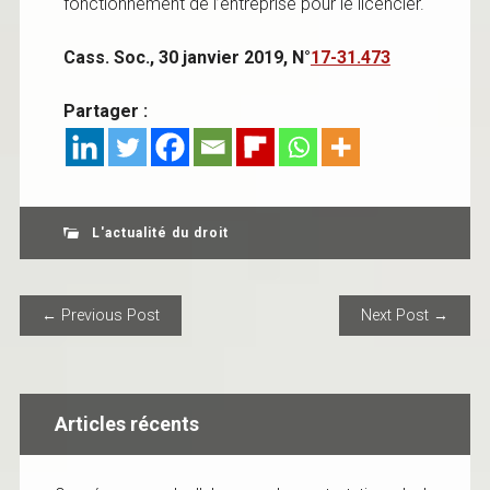
fonctionnement de l’entreprise pour le licencier.
Cass. Soc., 30 janvier 2019, N°
17-31.473
Partager :
L'actualité du droit
POST NAVIGATION
← Previous Post
Next Post →
Articles récents