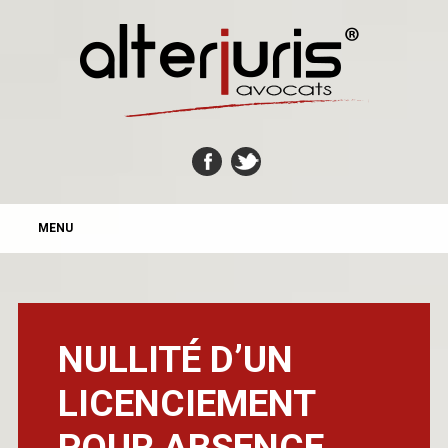
MAIN MENU
Skip
MENU
to
content
NULLITÉ D’UN
LICENCIEMENT
POUR ABSENCE