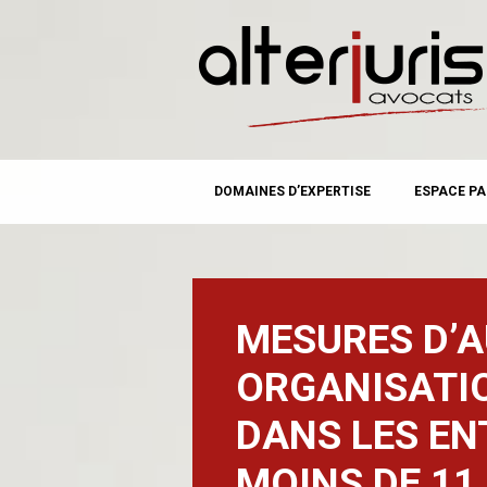
MAIN MENU
Skip
DOMAINES D’EXPERTISE
ESPACE PA
to
content
MESURES D’A
ORGANISATI
DANS LES EN
MOINS DE 11