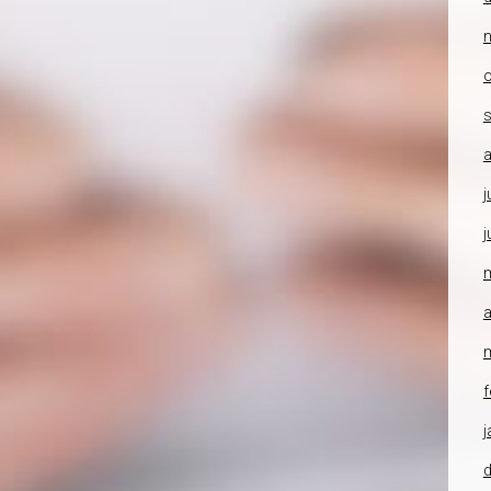
o
a
j
j
a
f
j