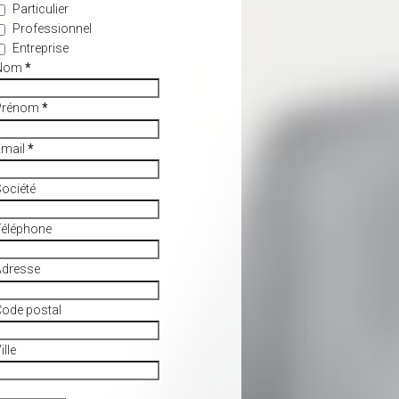
Particulier
Professionnel
Entreprise
Nom
*
Prénom
*
Email
*
ociété
Téléphone
Adresse
ode postal
ille