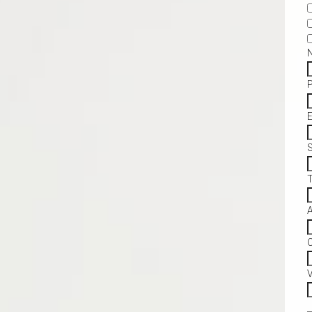
S
C
V