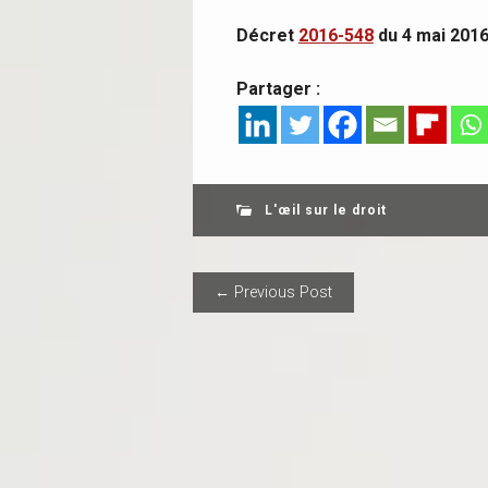
Décret
2016-548
du 4 mai 201
Partager :
L'œil sur le droit
POST NAVIGAT
← Previous Post