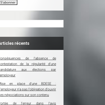
Articles récents
Conséquences de l’absence de
ontestation de la régularité d’une
candidature aux élections par
’employeur
Mise en place d’une BDESE :
’employeur n’a pas l’obligation d’ouvrir
es négociations sur son contenu
Portée de l’erreur dans l’avis