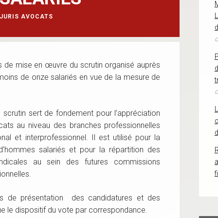
L
JURIS AVOCATS
d
o
s de mise en œuvre du scrutin organisé auprès
d
 moins de onze salariés en vue de la mesure de
t
o
 scrutin sert de fondement pour l’appréciation
c
icats au niveau des branches professionnelles
d
l et interprofessionnel. Il est utilisé pour la
ud’hommes salariés et pour la répartition des
R
yndicales au sein des futures commissions
ionnelles.
f
és de présentation des candidatures et des
e le dispositif du vote par correspondance.