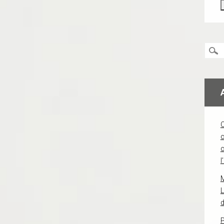
c
l
L
d