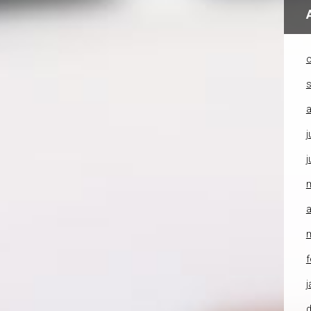
o
a
j
j
a
f
j