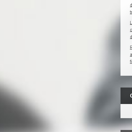
d
t
c
d
R
f