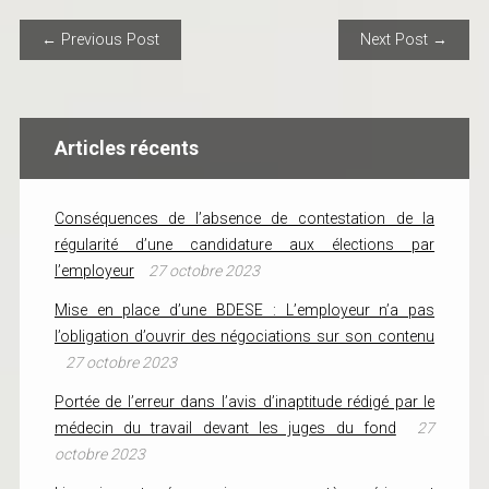
POST NAVIGATION
← Previous Post
Next Post →
Articles récents
Conséquences de l’absence de contestation de la
régularité d’une candidature aux élections par
l’employeur
27 octobre 2023
Mise en place d’une BDESE : L’employeur n’a pas
l’obligation d’ouvrir des négociations sur son contenu
27 octobre 2023
Portée de l’erreur dans l’avis d’inaptitude rédigé par le
médecin du travail devant les juges du fond
27
octobre 2023